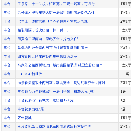
丰台
玉泉路，十一学校，汇锦苑，正规一居室，可月付
1室1厅
丰台
九号线六里桥东糖人街一居出租随时看房拎包入住
1室1厅
丰台
七里庄丰体时代家电全齐交通便利紧邻14号线
2室1厅
丰台
精装阳隔，首次出租，押一付一。
3室1厅
丰台
蒲黄榆二里南向，家电齐全，拎包入住!
1室1厅
丰台
紧邻西四环全南两居市政供暖有钥匙随时看房
2室1厅
丰台
四方景园五区东南朝向集中供暖两居室
2室1厅
丰台
马家堡公益西桥地铁口城南嘉园精装,带独卫主卧出租个
3室2厅
丰台
GOGO新世代
1居
丰台
御景春天精装小两居室，家具齐全，周边配套齐全，随时
2室1厅
丰台
丰台花乡万年花城出租一居41平米月租3000元 (整租
1居
丰台
丰台花乡万年花城大一居出租3600元
1居
丰台
丰台花乡出租3居
3居
丰台
万年花城
1室1厅
丰台
玉泉路地铁大成路博龙家园南通透出行方便中等
2室1厅