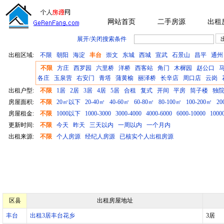
网站首页
二手房源
出租
展开/关闭搜索条件
出租区域:
不限
朝阳
海淀
丰台
崇文
东城
西城
宣武
石景山
昌平
通州
不限
方庄
西罗园
六里桥
洋桥
西客站
角门
木樨园
赵公口
各庄
玉泉营
右安门
青塔
蒲黄榆
丽泽桥
长辛店
周口店
云岗
出租户型:
不限
1居
2居
3居
4居
5居
合租
复式
开间
平房
筒子楼
独
房屋面积:
不限
20㎡以下
20-40㎡
40-60㎡
60-80㎡
80-100㎡
100-200㎡
2
房屋租金:
不限
1000以下
1000-3000
3000-4000
4000-6000
6000-10000
1000
更新时间:
不限
今天
昨天
三天以内
一周以内
一个月内
出租来源:
不限
个人房源
经纪人房源
已核实个人出租房源
区县
出租房屋地址
丰台
出租3居丰台花乡
3居