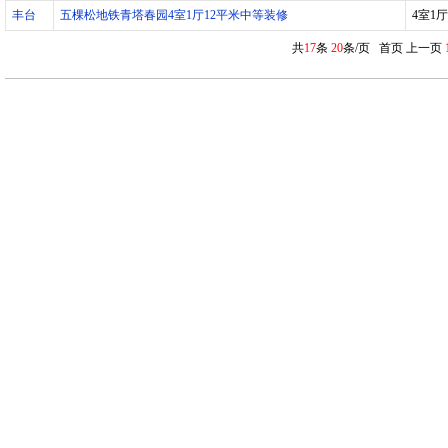
丰台
五棵松地铁青塔春园4室1厅12平米中等装修
4室1厅
共
17
条
20
条/页 首页 上一页