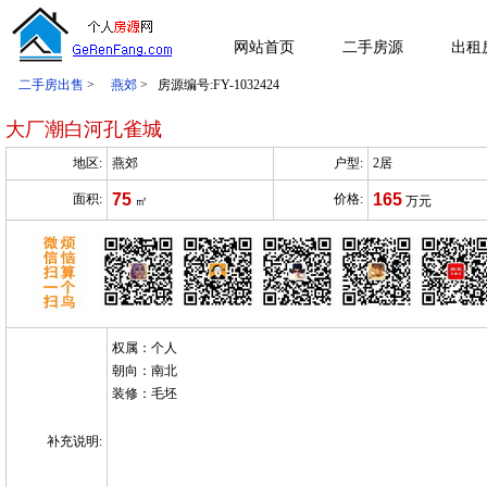
网站首页
二手房源
出租
二手房出售
>
燕郊
> 房源编号:FY-1032424
大厂潮白河孔雀城
地区:
燕郊
户型:
2居
75
165
面积:
价格:
㎡
万元
权属：个人
朝向：南北
装修：毛坯
补充说明: